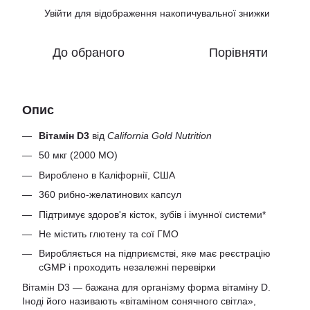
Увійти
для відображення накопичувальної знижки
%
До обраного
Порівняти
Опис
Вітамін D3
від
California Gold Nutrition
50 мкг (2000 МО)
Вироблено в Каліфорнії, США
360 рибно-желатинових капсул
Підтримує здоров'я кісток, зубів і імунної системи*
Не містить глютену та сої ГМО
Виробляється на підприємстві, яке має реєстрацію
cGMP і проходить незалежні перевірки
Вітамін D3 — бажана для організму форма вітаміну D.
Іноді його називають «вітаміном сонячного світла»,