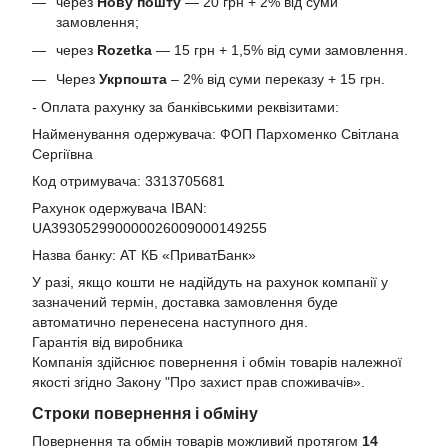
через
Нову пошту
— 20 грн + 2% від суми
замовлення;
через
Rozetka
— 15 грн + 1,5% від суми замовлення.
Через
Укрпошта
– 2% від суми переказу + 15 грн.
- Оплата рахунку за банківськими реквізитами:
Найменування одержувача: ФОП Пархоменко Світлана
Сергіївна
Код отримувача: 3313705681
Рахунок одержувача IBAN:
UA393052990000026009000149255
Назва банку: АТ КБ «ПриватБанк»
У разі, якщо кошти не надійдуть на рахунок компанії у
зазначений термін, доставка замовлення буде
автоматично перенесена наступного дня.
Гарантія від виробника
Компанія здійснює повернення і обмін товарів належної
якості згідно Закону
"Про захист прав споживачів»
.
Строки повернення і обміну
Повернення та обмін товарів можливий протягом
14