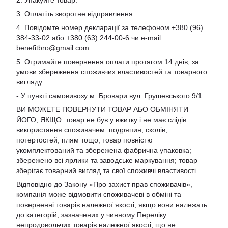
3. Оплатіть зворотне відправлення.
4. Повідомте номер декларації за телефоном +380 (96)
384-33-02 або +380 (63) 244-00-6 чи e-mail
benefitbro@gmail.com
.
5. Отримайте повернення оплати протягом 14 днів, за
умови збереження споживчих властивостей та товарного
вигляду.
- У пункті самовивозу м. Бровари вул. Грушевського 9/1
ВИ МОЖЕТЕ ПОВЕРНУТИ ТОВАР АБО ОБМІНЯТИ
ЙОГО, ЯКЩО: товар не був у вжитку і не має слідів
використання споживачем: подряпин, сколів,
потертостей, плям тощо; товар повністю
укомплектований та збережена фабрична упаковка;
збережено всі ярлики та заводське маркування; товар
зберігає товарний вигляд та свої споживчі властивості.
Відповідно до Закону «Про захист прав споживачів»,
компанія може відмовити споживачеві в обміні та
поверненні товарів належної якості, якщо вони належать
до категорій, зазначених у чинному Переліку
непродовольчих товарів належної якості, що не