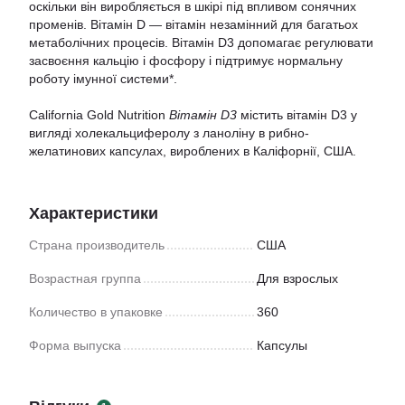
оскільки він виробляється в шкірі під впливом сонячних
променів. Вітамін D — вітамін незамінний для багатьох
метаболічних процесів. Вітамін D3 допомагає регулювати
засвоєння кальцію і фосфору і підтримує нормальну
роботу імунної системи*.
California Gold Nutrition
Вітамін D3
містить вітамін D3 у
вигляді холекальциферолу з ланоліну в рибно-
желатинових капсулах, вироблених в Каліфорнії, США.
Характеристики
Страна производитель
США
Возрастная группа
Для взрослых
Количество в упаковке
360
Форма выпуска
Капсулы