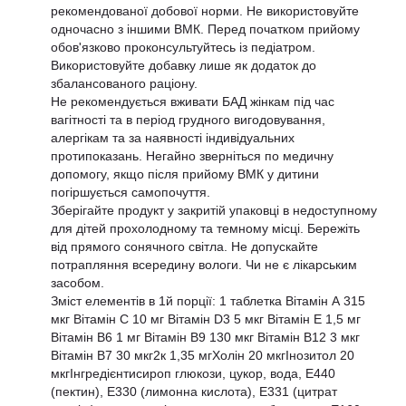
рекомендованої добової норми. Не використовуйте
одночасно з іншими ВМК. Перед початком прийому
обов'язково проконсультуйтесь із педіатром.
Використовуйте добавку лише як додаток до
збалансованого раціону.
Не рекомендується вживати БАД жінкам під час
вагітності та в період грудного вигодовування,
алергікам та за наявності індивідуальних
протипоказань. Негайно зверніться по медичну
допомогу, якщо після прийому ВМК у дитини
погіршується самопочуття.
Зберігайте продукт у закритій упаковці в недоступному
для дітей прохолодному та темному місці. Бережіть
від прямого сонячного світла. Не допускайте
потрапляння всередину вологи. Чи не є лікарським
засобом.
Зміст елементів в 1й порції: 1 таблетка Вітамін А 315
мкг Вітамін С 10 мг Вітамін D3 5 мкг Вітамін Е 1,5 мг
Вітамін В6 1 мг Вітамін В9 130 мкг Вітамін В12 3 мкг
Вітамін В7 30 мкг2к 1,35 мгХолін 20 мкгІнозитол 20
мкгІнгредієнтисироп глюкози, цукор, вода, Е440
(пектин), Е330 (лимонна кислота), Е331 (цитрат