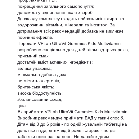
профілактика ГРВІ;
покращення загального самопочуття;
допомога у відновленні після хвороб.
До складу комплексу входять найважливіші жиро- та
водорозчинні вітаміни, мінерали та інозитол. За
дотримання всіх рекомендацій добавка не викликає
побічних ефектів.
Переваги VPLab UltraVit Gummies Kids Multivitamin:
розроблено спеціально для дітей віком від трьох років;
приємний смак;
достатній вміст активних інгредієнтів;
велика упаковка;
мінімальна добова доза;
не містить алергенів;
британська якість;
висока біодоступність;
збалансований склад;
ціна.
Як приймати VPLab UltraVit Gummies Kids Multivitamin
Виробник рекомендує приймати БАД у такий спосіб.
Дітям від 3 до 6 років - по одній жувальній таблетці на
день після їди, дітям від 6 років і старше - по дві
таблетки один раз на день. Не давайте дітям