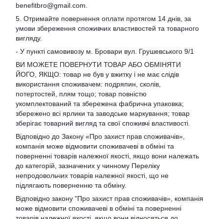
benefitbro@gmail.com
.
5. Отримайте повернення оплати протягом 14 днів, за
умови збереження споживчих властивостей та товарного
вигляду.
- У пункті самовивозу м. Бровари вул. Грушевського 9/1
ВИ МОЖЕТЕ ПОВЕРНУТИ ТОВАР АБО ОБМІНЯТИ
ЙОГО, ЯКЩО: товар не був у вжитку і не має слідів
використання споживачем: подряпин, сколів,
потертостей, плям тощо; товар повністю
укомплектований та збережена фабрична упаковка;
збережено всі ярлики та заводське маркування; товар
зберігає товарний вигляд та свої споживчі властивості.
Відповідно до Закону «Про захист прав споживачів»,
компанія може відмовити споживачеві в обміні та
поверненні товарів належної якості, якщо вони належать
до категорій, зазначених у чинному Переліку
непродовольчих товарів належної якості, що не
підлягають поверненню та обміну.
Відповідно закону
"Про захист прав споживачів»
, компанія
може відмовити споживачеві в обміні та поверненні
товарів належної якості, якщо вони відносяться до