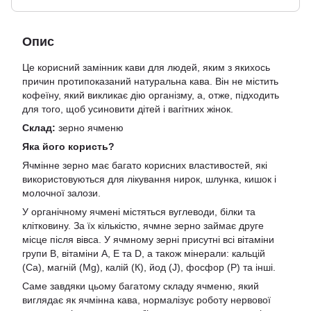
Опис
Це корисний замінник кави для людей, яким з якихось
причин протипоказаний натуральна кава. Він не містить
кофеїну, який викликає дію організму, а, отже, підходить
для того, щоб усиновити дітей і вагітних жінок.
Склад:
зерно ячменю
Яка його користь?
Ячмінне зерно має багато корисних властивостей, які
використовуються для лікування нирок, шлунка, кишок і
молочної залози.
У органічному ячмені містяться вуглеводи, білки та
клітковину. За їх кількістю, ячмне зерно займає друге
місце після вівса. У ячмному зерні присутні всі вітаміни
групи B, вітаміни А, Е та D, а також мінерали: кальцій
(Са), магній (Mg), калій (К), йод (J), фосфор (Р) та інші.
Саме завдяки цьому багатому складу ячменю, який
виглядає як ячмінна кава, нормалізує роботу нервової