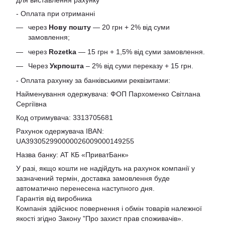
для виставлення рахунку
- Оплата при отриманні
через
Нову пошту
— 20 грн + 2% від суми
замовлення;
через
Rozetka
— 15 грн + 1,5% від суми замовлення.
Через
Укрпошта
– 2% від суми переказу + 15 грн.
- Оплата рахунку за банківськими реквізитами:
Найменування одержувача: ФОП Пархоменко Світлана
Сергіївна
Код отримувача: 3313705681
Рахунок одержувача IBAN:
UA393052990000026009000149255
Назва банку: АТ КБ «ПриватБанк»
У разі, якщо кошти не надійдуть на рахунок компанії у
зазначений термін, доставка замовлення буде
автоматично перенесена наступного дня.
Гарантія від виробника
Компанія здійснює повернення і обмін товарів належної
якості згідно Закону
"Про захист прав споживачів»
.