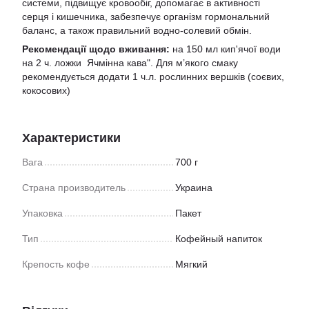
системи, підвищує кровообіг, допомагає в активності
серця і кишечника, забезпечує організм гормональний
баланс, а також правильний водно-солевий обмін.
Рекомендації щодо вживання:
на 150 мл кип'ячої води
нa 2 ч. ложки Ячмінна кава". Для м’якого смаку
рекомендується додати 1 ч.л.
р
ослинних вершків (соєвих,
кокосових)
Характеристики
Вага
700 г
Страна производитель
Украина
Упаковка
Пакет
Тип
Кофейный напиток
Крепость кофе
Мягкий