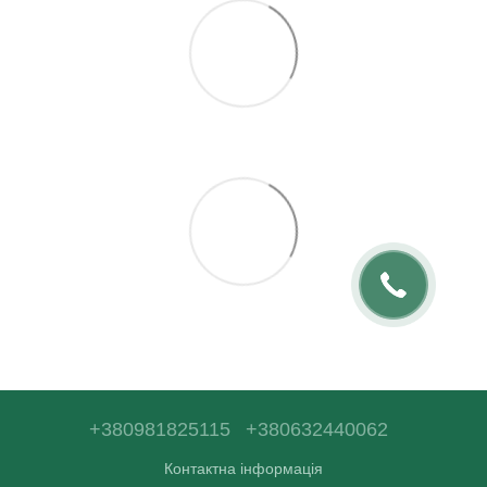
+380981825115
+380632440062
Контактна інформація