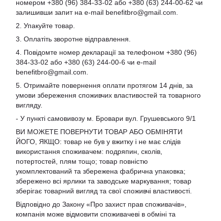
номером +380 (96) 384-33-02 або +380 (63) 244-00-62 чи
залишивши запит на e-mail
benefitbro@gmail.com
.
2. Упакуйте товар.
3. Оплатіть зворотне відправлення.
4. Повідомте номер декларації за телефоном +380 (96)
384-33-02 або +380 (63) 244-00-6 чи e-mail
benefitbro@gmail.com
.
5. Отримайте повернення оплати протягом 14 днів, за
умови збереження споживчих властивостей та товарного
вигляду.
- У пункті самовивозу м. Бровари вул. Грушевського 9/1
ВИ МОЖЕТЕ ПОВЕРНУТИ ТОВАР АБО ОБМІНЯТИ
ЙОГО, ЯКЩО: товар не був у вжитку і не має слідів
використання споживачем: подряпин, сколів,
потертостей, плям тощо; товар повністю
укомплектований та збережена фабрична упаковка;
збережено всі ярлики та заводське маркування; товар
зберігає товарний вигляд та свої споживчі властивості.
Відповідно до Закону «Про захист прав споживачів»,
компанія може відмовити споживачеві в обміні та