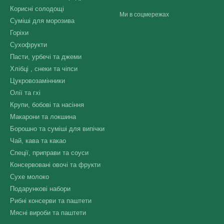
Корисні солодощі
Ми в соцмережах
Суміші для морозива
Горіхи
Сухофрукти
Пасти, урбечі та джеми
Хлібці , снеки та чіпси
Цукровозамінники
Олії та гхі
Крупи, бобові та насіння
Макарони та локшина
Борошно та суміші для випічки
Чай, кава та какао
Спеції, приправи та соуси
Консервовані овочі та фрукти
Сухе молоко
Подарункові набори
Рибні консерви та паштети
Мясні вироби та паштети