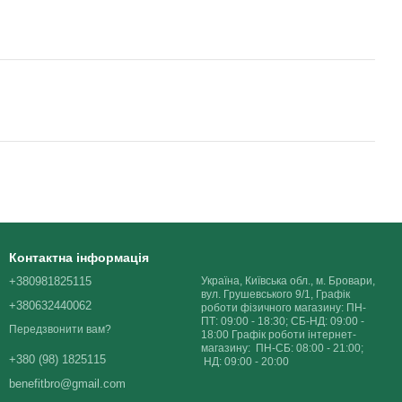
Контактна інформація
+380981825115
Україна, Київська обл., м. Бровари,
вул. Грушевського 9/1, Графік
+380632440062
роботи фізичного магазину: ПН-
ПТ: 09:00 - 18:30; СБ-НД: 09:00 -
Передзвонити вам?
18:00 Графік роботи інтернет-
магазину: ПН-СБ: 08:00 - 21:00;
+380 (98) 1825115
НД: 09:00 - 20:00
benefitbro@gmail.com