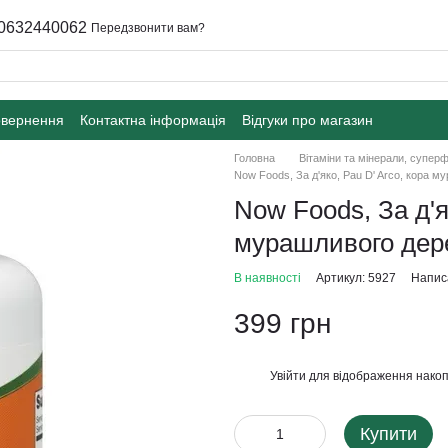
0632440062
Передзвонити вам?
овернення
Контактна інформація
Відгуки про магазин
Головна
Вітаміни та мінерали, супер
Now Foods, За д'яко, Pau D' Arco, кора м
Now Foods, За д'я
мурашливого дере
В наявності
Артикул: 5927
Написа
399 грн
Увійти
для відображення накоп
%
Купити