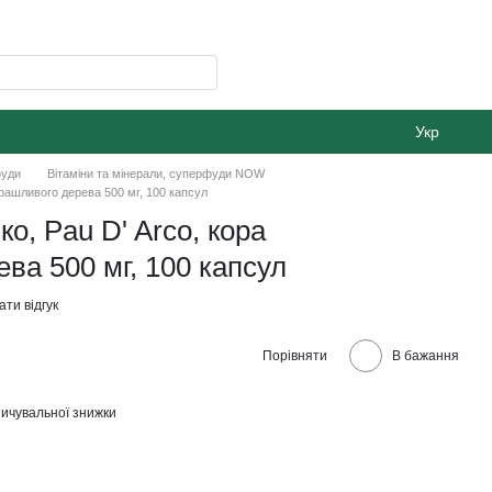
Укр
фуди
Вітаміни та мінерали, суперфуди NOW
урашливого дерева 500 мг, 100 капсул
ко, Pau D' Arco, кора
ва 500 мг, 100 капсул
ти відгук
Порівняти
В бажання
ичувальної знижки