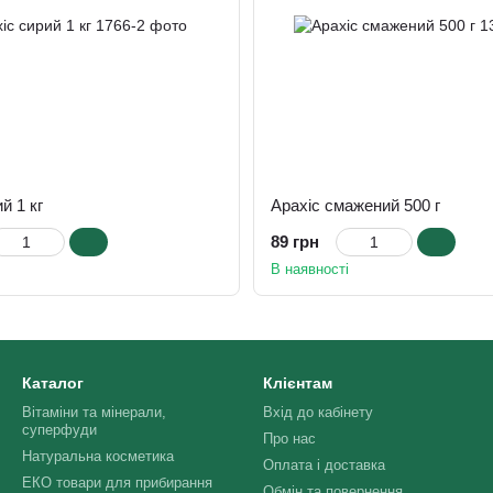
й 1 кг
Арахіс смажений 500 г
89 грн
В наявності
Каталог
Клієнтам
Вітаміни та мінерали,
Вхід до кабінету
суперфуди
Про нас
Натуральна косметика
Оплата і доставка
ЕКО товари для прибирання
Обмін та повернення