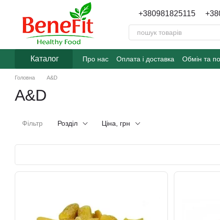
Перейти до основного контенту
+380981825115
+38
Каталог
Про нас
Оплата і доставка
Обмін та п
Головна
A&D
A&D
Фільтр
Розділ
Ціна, грн