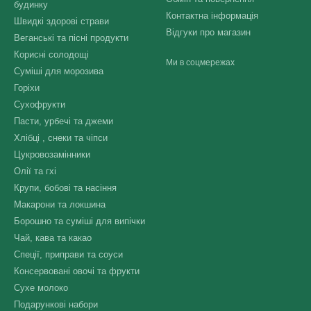
будинку
Контактна інформація
Швидкі здорові страви
Відгуки про магазин
Веганські та пісні продукти
Корисні солодощі
Ми в соцмережах
Суміші для морозива
Горіхи
Сухофрукти
Пасти, урбечі та джеми
Хлібці , снеки та чіпси
Цукровозамінники
Олії та гхі
Крупи, бобові та насіння
Макарони та локшина
Борошно та суміші для випічки
Чай, кава та какао
Спеції, приправи та соуси
Консервовані овочі та фрукти
Сухе молоко
Подарункові набори