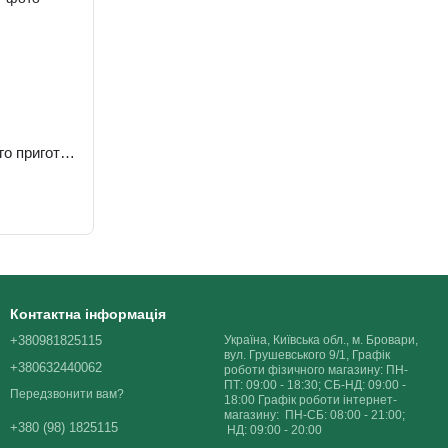
Пюре з квасолі сухе (швидкого приготування) 20 кг
Контактна інформація
+380981825115
Україна, Київська обл., м. Бровари,
вул. Грушевського 9/1, Графік
+380632440062
роботи фізичного магазину: ПН-
ПТ: 09:00 - 18:30; СБ-НД: 09:00 -
Передзвонити вам?
18:00 Графік роботи інтернет-
магазину: ПН-СБ: 08:00 - 21:00;
+380 (98) 1825115
НД: 09:00 - 20:00