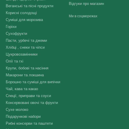
Відгуки про магазин
Веганські та пісні продукти
Корисні солодощі
Ми в соцмережах
Суміші для морозива
Горіхи
Сухофрукти
Пасти, урбечі та джеми
Хлібці , снеки та чіпси
Цукровозамінники
Олії та гхі
Крупи, бобові та насіння
Макарони та локшина
Борошно та суміші для випічки
Чай, кава та какао
Спеції, приправи та соуси
Консервовані овочі та фрукти
Сухе молоко
Подарункові набори
Рибні консерви та паштети