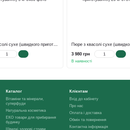
Пюре з квасолі сухе (швидкого приготування) 5 кг
3 980 грн
В наявності
Каталог
Клієнтам
Вітаміни та мінерали,
Вхід до кабінету
суперфуди
Про нас
Натуральна косметика
Оплата і доставка
ЕКО товари для прибирання
Обмін та повернення
будинку
Контактна інформація
Швидкі здорові страви