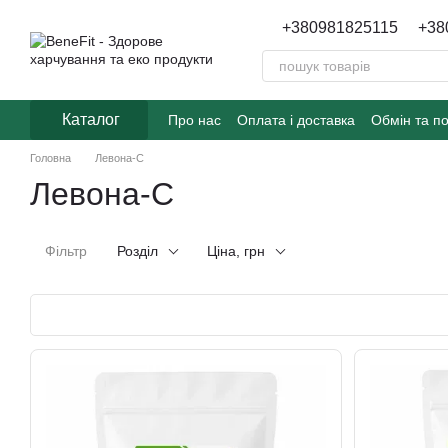
Перейти до основного контенту
+380981825115
+38
Каталог
Про нас
Оплата і доставка
Обмін та п
Головна
Левона-С
Левона-С
Фільтр
Розділ
Ціна, грн