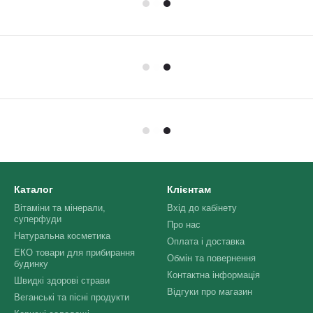
Каталог
Клієнтам
Вітаміни та мінерали,
Вхід до кабінету
суперфуди
Про нас
Натуральна косметика
Оплата і доставка
ЕКО товари для прибирання
Обмін та повернення
будинку
Контактна інформація
Швидкі здорові страви
Відгуки про магазин
Веганські та пісні продукти