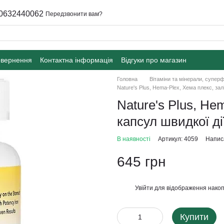
0632440062
Передзвонити вам?
овернення
Контактна інформація
Відгуки про магазин
Головна
Вітаміни та мінерали, супер
Nature's Plus, Hema-Plex, Хема плекс, залі
Nature's Plus, He
капсул швидкої ді
В наявності
Артикул: 4059
Написа
645 грн
Увійти
для відображення накоп
%
Купити