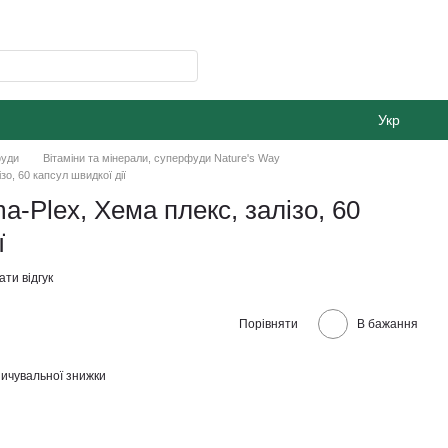
Укр
фуди
Вітаміни та мінерали, суперфуди Nature's Way
зо, 60 капсул швидкої дії
ma-Plex, Хема плекс, залізо, 60
ї
ти відгук
Порівняти
В бажання
ичувальної знижки