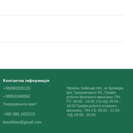
Контактна інформація
+380981825115
Україна, Київська обл., м. Бровари,
вул. Грушевського 9/1, Графік
+380632440062
роботи фізичного магазину: ПН-
ПТ: 09:00 - 18:30; СБ-НД: 09:00 -
Передзвонити вам?
18:00 Графік роботи інтернет-
магазину: ПН-СБ: 08:00 - 21:00;
+380 (98) 1825115
НД: 09:00 - 20:00
benefitbro@gmail.com