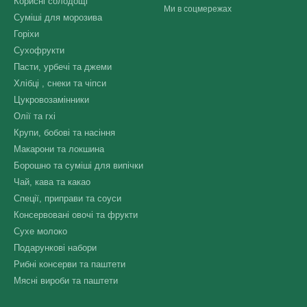
Корисні солодощі
Ми в соцмережах
Суміші для морозива
Горіхи
Сухофрукти
Пасти, урбечі та джеми
Хлібці , снеки та чіпси
Цукровозамінники
Олії та гхі
Крупи, бобові та насіння
Макарони та локшина
Борошно та суміші для випічки
Чай, кава та какао
Спеції, приправи та соуси
Консервовані овочі та фрукти
Сухе молоко
Подарункові набори
Рибні консерви та паштети
Мясні вироби та паштети