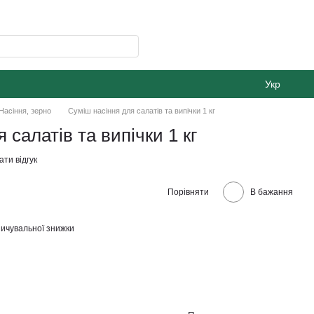
Укр
Насіння, зерно
Суміш насіння для салатів та випічки 1 кг
 салатів та випічки 1 кг
ти відгук
Порівняти
В бажання
ичувальної знижки