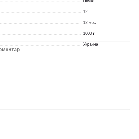
Пачка
12
12 мес
1000 г
Украина
коментар