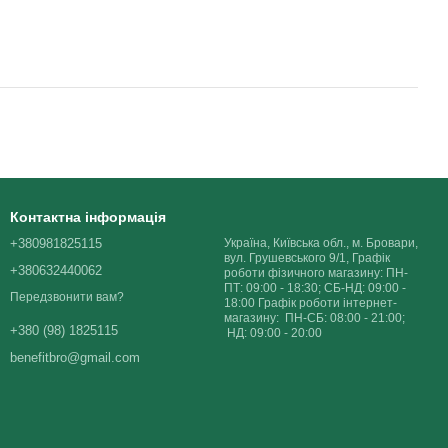
Контактна інформація
+380981825115
Україна, Київська обл., м. Бровари,
вул. Грушевського 9/1, Графік
+380632440062
роботи фізичного магазину: ПН-
ПТ: 09:00 - 18:30; СБ-НД: 09:00 -
Передзвонити вам?
18:00 Графік роботи інтернет-
магазину: ПН-СБ: 08:00 - 21:00;
+380 (98) 1825115
НД: 09:00 - 20:00
benefitbro@gmail.com