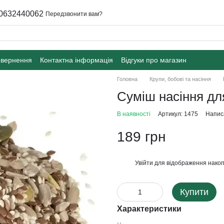
0632440062
Передзвонити вам?
овернення
Контактна інформація
Відгуки про магазин
Головна
Крупи, бобові та насіння
Суміш насіння для
В наявності
Артикул: 1475
Написа
189 грн
Увійти
для відображення накоп
%
Купити
Характеристики