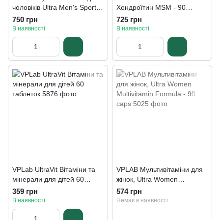
чоловіків Ultra Men's Sport
Хондроїтин MSM - 90
Multivitamin -90caps
таблеток
750 грн
725 грн
В наявності
В наявності
VPLab UltraVit Вітаміни та
VPLAB Мультивітаміни для
мінерали для дітей 60
жінок, Ultra Women
таблеток
Multivitamin Formula - 90
359 грн
574 грн
caps
В наявності
Немає в наявності