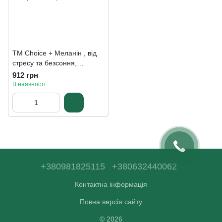
TM Choice + Меланін , від
стресу та безсоння,
зміцнення імунітету,
912 грн
поліпшення метаболізму 30
В наявності
капсул
+380981825115
+380632440062
Контактна інформація
Повна версія сайту
© 2026