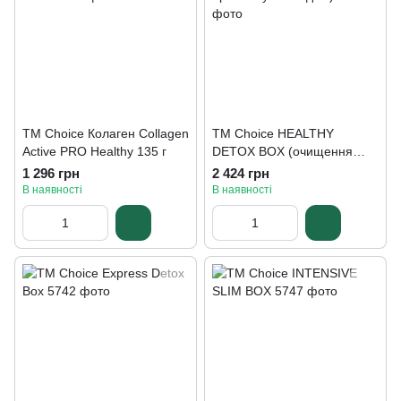
TM Choice Колаген Collagen
TM Choice HEALTHY
Active PRO Healthy 135 г
DETOX BOX (очищення
організму за 30 днів)
1 296 грн
2 424 грн
В наявності
В наявності