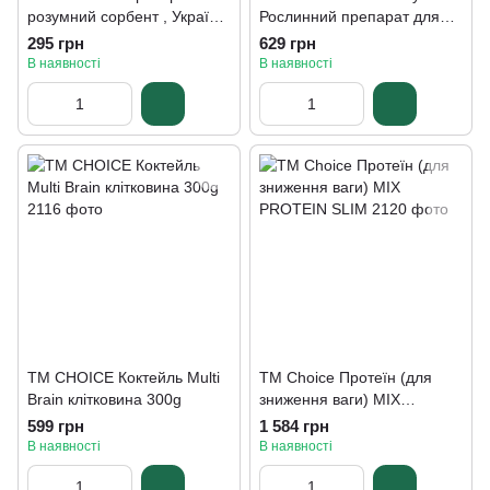
розумний сорбент , Україна
Рослинний препарат для
70 г
глибокого очищення
295 грн
629 грн
організму LYM drain and
В наявності
В наявності
detox 60 капсул
ТМ CHOICE Коктейль Multi
TM Choice Протеїн (для
Brain клітковина 300g
зниження ваги) MIX
PROTEIN SLIM
599 грн
1 584 грн
В наявності
В наявності