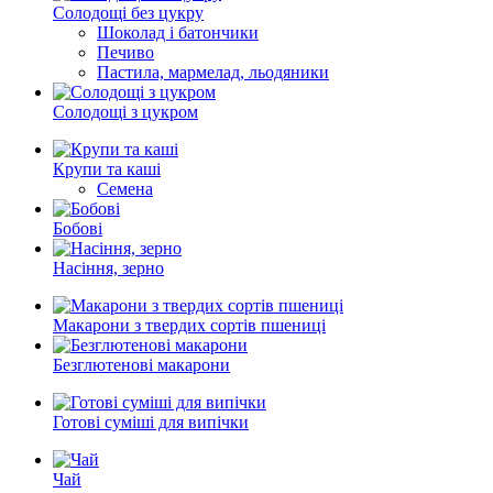
Солодощі без цукру
Шоколад і батончики
Печиво
Пастила, мармелад, льодяники
Солодощі з цукром
Крупи та каші
Семена
Бобові
Насіння, зерно
Макарони з твердих сортів пшениці
Безглютенові макарони
Готові суміші для випічки
Чай