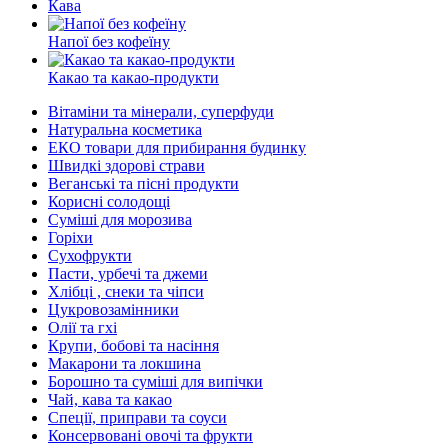
Кава
Напої без кофеїну
Какао та какао-продукти
Вітаміни та мінерали, суперфуди
Натуральна косметика
ЕКО товари для прибирання будинку
Швидкі здорові страви
Веганські та пісні продукти
Корисні солодощі
Суміші для морозива
Горіхи
Сухофрукти
Пасти, урбечі та джеми
Хлібці , снеки та чіпси
Цукровозамінники
Олії та гхі
Крупи, бобові та насіння
Макарони та локшина
Борошно та суміші для випічки
Чай, кава та какао
Спеції, приправи та соуси
Консервовані овочі та фрукти