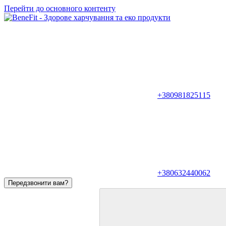
Перейти до основного контенту
+380981825115
+380632440062
Передзвонити вам?