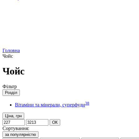
Головна
Чойс
Чойс
Фільтр
Розділ
38
Вітаміни та мінерали, суперфуди
Ціна, грн
ОК
Сортування:
за популярністю