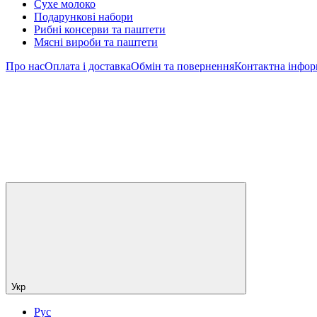
Сухе молоко
Подарункові набори
Рибні консерви та паштети
Мясні вироби та паштети
Про нас
Оплата і доставка
Обмін та повернення
Контактна інфор
Укр
Рус