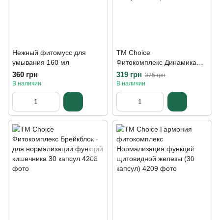
Нежный фитомусс для
TM Choice
умывания 160 мл
Фитокомплекс Динамика
для уменьшения признаков
360 грн
319 грн
375 грн
хронической усталости 30
В наличии
В наличии
капсул