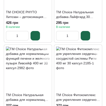
TM CHOICE PHYTO
TM Choice Натуральная
Хитозан – детоксикация
добавка Лайфгард 30
организма фитокомплекс
капсул
426 грн
295 грн
(30 капсул)
В наличии
В наличии
TM Choice Натуральная
TM Choice Фитокомплекс
добавка для нормализации
для укрепления сердечно-
функций печени и желчного
сосудистой системы Ритм
227 грн
372 грн