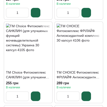
пузыря Ливсейф 400 мг 30
400 мг 30 капсул
В наличии
В наличии
капсул
TM Choice Фитокомплекс
ТМ CHOICE Фитокомплекс
САНКЛИН (для улучшения
ФРІЛАЙФ Антиоксидантний
функций
комплекс 30 капсул
255 грн
289 грн
мочевыделительной
В наличии
В наличии
системы) Украина 30
капсул