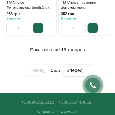
TM Choice
TM Choice Гармония
Фитокомплекс Брейкблок -
фитокомплекс
для нормализации функций
Нормализация функций
255 грн
352 грн
кишечника 30 капсул
щитовидной железы (30
В наличии
В наличии
капсул)
Показать еще 18 товаров
Назад
Вперед
1
из 2
+380981825115
+380632440062
Контактная информация